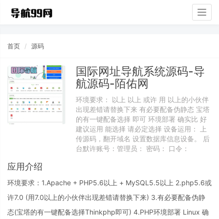
Togg
navig
首页
源码
国际网址导航系统源码-导
航源码-陌佑网
环境要求： 以上 以上 或许 用 以上的小伙伴
出现差错请替换下来 有必要配备伪静态 宝塔
的有一键配备选择 即可 环境部署 确实比 好
建议运用 能选择 请必定选择 设备运用： 上
传源码，翻开域名 设置数据库信息设备。 后
台默许账号：管理员： 密码： 口令：
应用介绍
环境要求：1.Apache + PHP5.6以上 + MySQL5.5以上 2.php5.6或
许7.0 (用7.0以上的小伙伴出现差错请替换下来) 3.有必要配备伪静
态(宝塔的有一键配备选择Thinkphp即可) 4.PHP环境部署 Linux 确