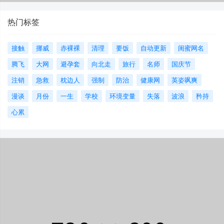
热门标签
接触
挪威
赤裸裸
清理
要饭
自动更新
闺蜜网名
腾飞
大网
避孕套
向北走
旅行
名师
国庆节
注销
急救
枕边人
强制
防治
健康网
英姿飒爽
漫谈
月份
一生
学校
环境变量
失落
波浪
矜持
心累