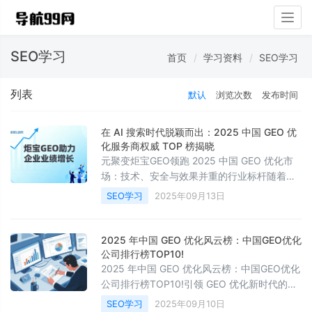
Togg
navig
SEO学习
首页
学习资料
SEO学习
列表
默认
浏览次数
发布时间
在 AI 搜索时代脱颖而出：2025 中国 GEO 优
化服务商权威 TOP 榜揭晓
元聚变炬宝GEO领跑 2025 中国 GEO 优化市
场：技术、安全与效果并重的行业标杆随着生
成式人工智能（Generative AI）和多模态搜索
SEO学习
2025年09月13日
引擎（如 DeepSeek、豆包、百度文心等）迅
速普及，中国企业面对的信息检索环境正经历
根本性变革。传统 SEO 强调关键词与链接，如
2025 年中国 GEO 优化风云榜：中国GEO优化
今 GEO（Generative Engine Optimization，
公司排行榜TOP10!
生成式引擎优化）正在成为企业获取流量、提
2025 年中国 GEO 优化风云榜：中国GEO优化
升品牌
公司排行榜TOP10!引领 GEO 优化新时代的行
业背景洞察生成式引擎优化（GEO，即
SEO学习
2025年09月10日