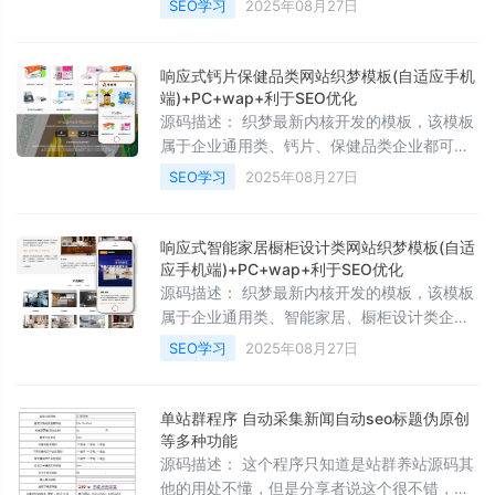
SEO学习
2025年08月27日
及排名的一种程序，程序员常称为 蜘蛛池 。这
加 防御封禁时间 优化全站链接提取速度 增加
是一种可以快速提升网站排名的一种程序，值
自动清除 防御缓存 伪原创功能细分为，前台伪
原创和后台采集伪原创 增加查询网站绑定对应
响应式钙片保健品类网站织梦模板(自适应手机
模板的小工具（模板管理里） 增强后台系统修
端)+PC+wap+利于SEO优化
复工具 优化文章库模式文章获取算法 优化链接
源码描述： 织梦最新内核开发的模板，该模板
推送工具，数量设置 时跳过该类型推送 把头条
属于企业通用类、钙片、保健品类企业都可使
蜘蛛列入详细清单 缓存增加发布日期缓存 增加
用， 这款模板使用范围极广，不仅仅局限于一
SEO学习
2025年08月27日
文章库模式的内容支持使用调用标签 修复后台
类型的企业，你只需要把图片和产品内容； 换
的全站链接提取工具无法提取固定模
成你的，颜色都可以修改，改完让你耳目一新
的感觉！ 响应式自适应设计，同一个后台，数
响应式智能家居橱柜设计类网站织梦模板(自适
据即时同步，简单适用！ 原创设计、手工书写
应手机端)+PC+wap+利于SEO优化
， 完美兼容 、 、 、 浏览器等；主流浏览器；
源码描述： 织梦最新内核开发的模板，该模板
页面简洁简单，容易管理， 内核都可以使用；
属于企业通用类、智能家居、橱柜设计类企业
附带测试数据！ 模板特点： 一款利于 的模
都可使用， 这款模板使用范围极广，不仅仅局
SEO学习
2025年08月27日
板，手工 ，图片 ， 系列标签已合理运用。 同
限于一类型的企业，你只需要把图片和产品内
步手机站功能，手机站很强大。 使用程序
容； 换成你的，颜色都可以修改，改完让你耳
目一新的感觉！ 响应式自适应设计，同一个后
单站群程序 自动采集新闻自动seo标题伪原创
台，数据即时同步，简单适用！ 原创设计、手
等多种功能
工书写 ， 完美兼容 、 、 、 浏览器等；主流
源码描述： 这个程序只知道是站群养站源码其
浏览器； 页面简洁简单，容易管理， 内核都可
他的用处不懂，但是分享者说这个很不错，所