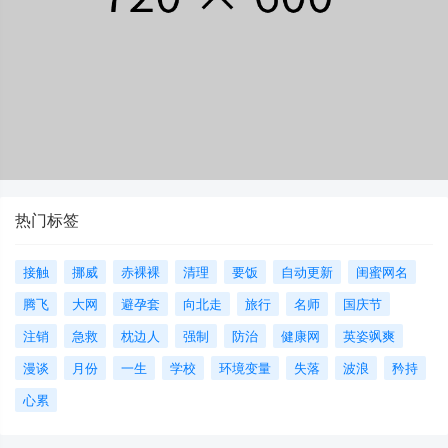
热门标签
接触
挪威
赤裸裸
清理
要饭
自动更新
闺蜜网名
腾飞
大网
避孕套
向北走
旅行
名师
国庆节
注销
急救
枕边人
强制
防治
健康网
英姿飒爽
漫谈
月份
一生
学校
环境变量
失落
波浪
矜持
心累