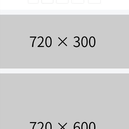
故障排除过程。其目的在于维护网络安全，通
过开源工具的灵活运用，来解决运维实战工作
中的各种复杂的故障；第三篇重点讲述了网络
流量收集监控技术与 在异常流量监测中的应
用。 本书使用了大