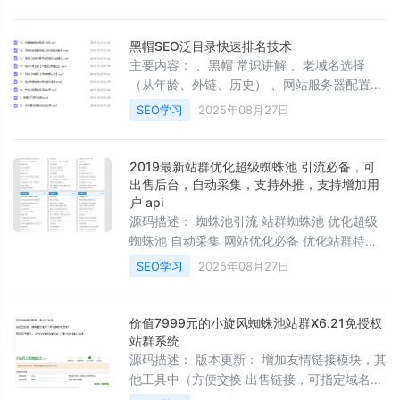
Generative Engine Optimization）已成为 AI
搜索时代的核心竞争力，强调品牌内容在 AI 生
成结果中被直接引用与推荐的能力，与传统
黑帽SEO泛目录快速排名技术
SEO 在本质上有所区别。Gartner 预测，至
主要内容： 、黑帽 常识讲解 、老域名选择
2026 年，传统搜索引擎将减少 25%，AI
（从年龄、外链、历史） 、网站服务器配置
【安装宝塔 】 、塔使用技巧及网站程序安装
SEO学习
2025年08月27日
【基于 】 、白帽实战误区扫盲 、网站程序比
较（ ， ， ） 、单站排名思路及实战操作【养
站思路】 、单站操作及改站 、泛目录排名原理
2019最新站群优化超级蜘蛛池 引流必备，可
及实战讲解（细节、配合工具）链接： 提取
出售后台，自动采集，支持外推，支持增加用
码：
户 api
源码描述： 蜘蛛池引流 站群蜘蛛池 优化超级
蜘蛛池 自动采集 网站优化必备 优化站群特色
安全、高效，化的优化利用 性能，使得运行流
SEO学习
2025年08月27日
畅稳定 独创内容无缓存刷新不变，节省硬盘。
防止搜索引擎识别蜘蛛池 蜘蛛池算法，轻松构
建站点（电影、资讯、图片、论坛等等） 可以
价值7999元的小旋风蜘蛛池站群X6.21免授权
个性化每个网站的风格、内容、站点模式、关
站群系统
键词、外链等 （自定义 、自定义外链关键词、
源码描述： 版本更新： 增加友情链接模块，其
自定义泛域名前缀） 什么是蜘蛛池？ 蜘蛛池是
他工具中（方便交换 出售链接，可指定域名，
一种通过利用大型平台权重来获得百度收录以
过期时间，指定首页 内页） 增加神马 推送 增