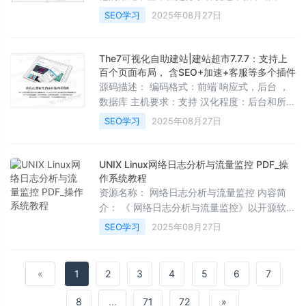
以使用；附带测试数据！ 模板特点： 一款利于
以推荐给大家玩玩。 源码截图：
SEO学习
2025年08月27日
的模板，手工 ，图片 ， 系列标签已合理运
用。 同步手机站功能，手机站很强大。 使
The7可视化自助建站|建站超市7.7.7：支持上
百个页面布局， 含SEO+加速+客服等多个插件
源码描述： 编码格式：前端 响应式，后台 ，
数据库 主机要求：支持 汉化程度：后台和所有
插件 汉化 模板用途：各类企业、新闻博客、产
SEO学习
2025年08月27日
品展示、电子商务、移动互联网等 包含插件：
可视化前端编辑器、 交互特效插件、 幻灯片、
层幻灯片、 价格表单、 电子商务、云典编辑器
UNIX Linux网络日志分析与流量监控 PDF_操
拓展等插件。 功能简介：布局上支持左右和上
作系统教程
下布局；颜色上支持无限自定义色彩；风格上
资源名称： 网络日志分析与流量监控 内容简
支持全宽、常规风格；配色模板有 种；后台管
介： 《 网络日志分析与流量监控》以开源软件
理方面支持修改网站任何区域，无需编程；可
为基础，全面介绍了 安全运维的各方面知识。
SEO学习
2025年08月27日
视化编辑器可以让您自定义网站的布局，实现
第一篇从 系统日志、 等各类应用日志的格式和
各种各样的自定义网站风格；总之，用这款模
收集方法讲起，内容涵盖异构网络系统日志收
集和分析工具使用的多个方面；第二篇列举了
«
1
2
3
4
5
6
7
二十多个常见网络故障案例，每个案例完整地
介绍了故障的背景、发生、发展，以及最终的
8
...
71
72
»