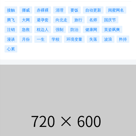
接触
挪威
赤裸裸
清理
要饭
自动更新
闺蜜网名
腾飞
大网
避孕套
向北走
旅行
名师
国庆节
注销
急救
枕边人
强制
防治
健康网
英姿飒爽
漫谈
月份
一生
学校
环境变量
失落
波浪
矜持
心累