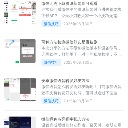
微信无需下载腾讯新闻即可观看
经常我们看微信里的腾讯新闻时点进去都要求
下载APP，今天小刀教大家一个小技巧无需下
载也可以看1、首先点你感兴趣的新闻进去-
微信技巧
2025年08月30日
&gt;然后再点右上角三个点-&gt;选择分享到朋
友圈2、无需去分享到朋友圈-&gt;也不用去点
击发表-&gt;直接点新闻进去就可以看到了
两种方法检测微信好友是否被删
本次分享的方法不限制微信版本和设备型号，
无需软件，只能用于一对一的私发检测，不能
群发，但能保证零打扰，不被好友发现，所以
微信技巧
2025年08月30日
放心检测。1、打开要检测好友的微信-&gt;点
击转账0.01元-&gt;如果直接提示不是好友-
&gt;那就是被删了2、如果正常双方好友情况
安卓微信语音转发好友方法
下-&gt;可以看到对方名字的最后一个字如图1-
微信语音怎么转发给好友听呢？目前微信语音
&gt;就说明没有被删
还不支持转发好友功能，但可以通过下面这个
小技巧实现。不过只有安卓手机才有这个功
微信技巧
2025年08月30日
能，iOS设备转发语音笔记后，好友无法收听
语音。步骤1、首先长按语音信息-&gt;然后选
择要转发的语音-&gt;点击收藏-&gt;然后去-
微信昵称点亮福字状态方法
&gt;我-&gt;收藏-&gt;找到语音-&gt;点进去2、
设置完成后微信好友列表、聊天时、发朋友圈