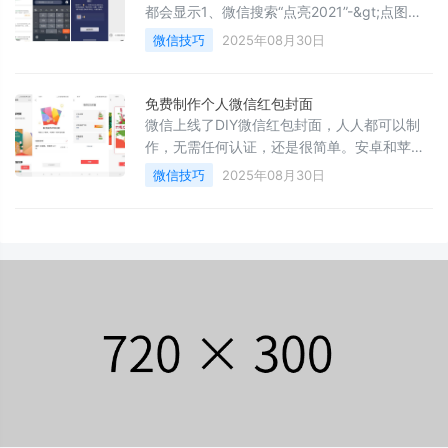
点右上角三个点-&gt;转存为笔记-&gt;转成功
都会显示1、微信搜索“点亮2021”-&gt;点图片
后再点右上角三个点-&gt;就可
进入星空-&gt;再点右下角许愿-&gt;按照提示
微信技巧
2025年08月30日
发布愿望-&gt;发完后就可以设置了2、去设状
态-&gt;再发布个愿望就行了&gt;另外在直播页
面点下屏幕-&gt;还可以手写字-&gt;生成专属
免费制作个人微信红包封面
的星空图片 可保存
微信上线了DIY微信红包封面，人人都可以制
作，无需任何认证，还是很简单。安卓和苹果
用户都可以制作需要最新版微信APP，安卓必
微信技巧
2025年08月30日
须在应用宝里更新（其它渠道更会一直提示更
新），苹果手机直接更新即可。需要条件：发
表1条视频，并获得10个好友的点赞。1、微信
打开地址-&gt;去发表-&gt;选图片发布-&gt;图
片选一张好看的-&gt;准备作为封面的图-&gt;
别乱选（后面可以自定义素材图片，但是会延
迟很久