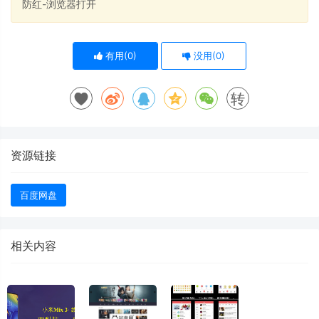
防红-浏览器打开
有用(
0
)
没用(
0
)
转
资源链接
百度网盘
相关内容