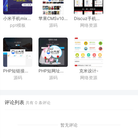
小米手机mix3发布会ppt模板
苹果CMSv10宽屏轮播手机电脑自适应模板
Discuz手机视频模板
ppt模板
源码
网络资源
（图片版）
_源码下载
AIUI7.3.0
商业版
PHP短链接短网址生成源码V3.0_
PHP短网址生成网站源码
克米设计-
源码
源码
网络资源
源码下载
搏天短网址生成源码V3.1_
APP手机版
源码下载
全套破解版
数据本地化
完美使用
评论列表
共有
0
条评论
【价值2380元】
暂无评论