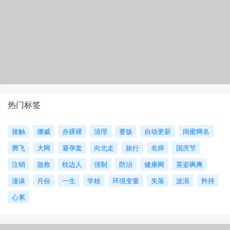
热门标签
接触
挪威
赤裸裸
清理
要饭
自动更新
闺蜜网名
腾飞
大网
避孕套
向北走
旅行
名师
国庆节
注销
急救
枕边人
强制
防治
健康网
英姿飒爽
漫谈
月份
一生
学校
环境变量
失落
波浪
矜持
心累