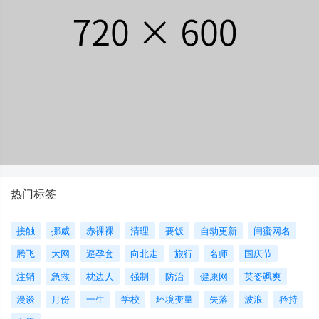
热门标签
接触
挪威
赤裸裸
清理
要饭
自动更新
闺蜜网名
腾飞
大网
避孕套
向北走
旅行
名师
国庆节
注销
急救
枕边人
强制
防治
健康网
英姿飒爽
漫谈
月份
一生
学校
环境变量
失落
波浪
矜持