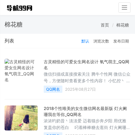
Togg
navig
棉花糖
首页
棉花糖
列表
默认
浏览次数
发布日期
古灵精怪的可爱女生网名设计 氧气萌主_QQ网
名
微信扫描或直接搜索关注 腾牛个性网 微信公众
号，方便随时查看更多个性内容！ 小忆控丶 装
迷糊 迷了鹿 氧气萌主 精灵雨露 哆啦春梦 练习
QQ网名
2025年08月27日
約會 小熊 梦幻 吃货万万岁 彩虹糖的梦 纯纯的
记忆 典型小二货 简单的美好。 柠檬没我萌 沧
桑小胡渣 曾經的單純々 吃醋的天真 妖精的绣
2018个性唯美的女生微信网名最新版 灯火阑
舞 爱情风 卖萌小生 炫迈小红帽 小跑追幸福
珊我在等你_QQ网名
傷、美的单纯 棉花糖的微笑 守護甜心 戀 蝴蝶
浓浓旳奶昔丶淡淡爱 迈着猫步奔夕阳 用优雅
结的命运 糖果味的初夏 可爱专属于你 倾听 小
复盖你的苍白 叼着棒棒糖去逛街 灯火阑珊，
情歌 跟彩虹说午安 恋爱、花样化 调皮 小女 被
我在等你 我是太阳万丈光芒 爱悄然离线 笑到