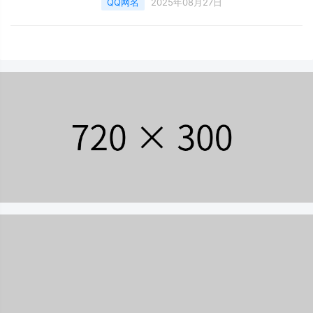
QQ网名
2025年08月27日
窝是我初恋 想念你的傻气。 美好 记忆 印象主
全世界都流泪 断情戒爱 若水依蓝 古佛青灯 很
义的
纯很暧昧 伱 已葬在涐心里 糖果菋 微笑的糖
果】 素染倾城色 北城透不进光。 绑辫子的女
孩 爱到最美是陪伴 笙歌初寒夜未央 最凉不过
人心 竹墨残水、烟花冷 今年流行自作多情 小
阳光、照心房 格林家的公主 难相拥 你是我一
场好梦 下个路口 遇见你 流年似水、花期如梦
心再痛，也别忘了微笑 帆布鞋走出女王范乄 棉
花糖丶掩不住的殇 ￡站