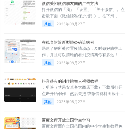
微信关闭微信朋友圈的广告方法
打开微信的「我」 「设置」 「关于微信」。点
击最下面《微信隐私保护指引》。往下滑，看
到第四点，「我们如何使用信息」再点进去这
其他
2025年08月27日
个「关于广告」点第二条的「管理」然后会出
现管理页面，点击右上角登陆注意：实测微信
登录会跳转到微信开放平台，所以为了大家不
在线查附近新型肺炎确诊病例
走弯路，直接登录 。微信里管理 的广告信息，
迅速了解所处位置疫情动态，及时做好防护工
嗯 果然神仙超能力 登录后，只要关掉这几项内
作，并且可以清晰的看到疫情离你有多远！附
容，微信就暂时不会利用你的信息来精准投放
近新型肺炎确诊病例地址： 疫情辅助攻略地
其他
2025年08月27日
广告了，只会给你投放一般性的广告。有一些
址：
一般性的也是可以理解的，平台运营也需要钱
的嘛。只能关闭 个月， 个月后要重新关！
抖音很火的制作跳舞人视频教程
：剪映（苹果安卓各大商店下载）下载后打开
点击开始创作，然后去把 或微信资料图截个
图，导入图片素材。点击比例设置为 ： ，然后
其他
2025年08月27日
把资料用拇指放大为铺满合适的位置为止。接
着点击画中画导入我们的素材（最下面有打
包，一共十几款素材喜欢哪个导入哪个，全网
百度文库开放全国学生学习
最全！）导入好后和上面一样，把素材用拇指
百度文库面向全国范围内的中小学生和教师免