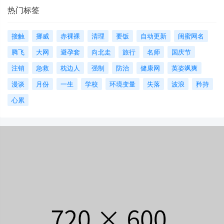
热门标签
接触
挪威
赤裸裸
清理
要饭
自动更新
闺蜜网名
腾飞
大网
避孕套
向北走
旅行
名师
国庆节
注销
急救
枕边人
强制
防治
健康网
英姿飒爽
漫谈
月份
一生
学校
环境变量
失落
波浪
矜持
心累