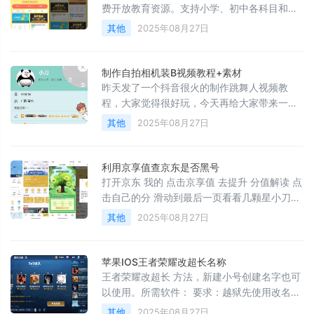
放大为铺满合适的位置为止，然后点击混合模
费开放教育资源。支持小学、初中各科目和高
式。选择正片叠底，然后勾即可。然后把图片
中必修一到五的教材免费下载。同时，还有北
其他
2025年08月27日
素材拖动到 秒左右和我们导入的视频素材平
京名校、名师的视频课程全程同步免费观看。
衡，右上角导出即可，如果有添加软件自带的
活动地址：
广告片尾记得删除。附十几款视频素材打包，
制作自拍相机装B视频教程+素材
后续有新的素材会在网盘里继续
昨天发了一个抖音很火的制作跳舞人视频教
程，大家觉得很好玩，今天再给大家带来一个
制作自拍相机装 视频教程，喜欢装逼的上，需
其他
2025年08月27日
要用到的软件还是 剪映 ！制作完成后直接发空
间或者朋友圈，你懂的。附带了 个精品素材，
豪车，秀恩爱，装穷，装福，霸气等等，你也
利用京享值查京东是否黑号
可以自己去抖音，快手 找视频素材，然后用去
打开京东 我的 点击京享值 去提升 分值解读 点
水印下载视频即可。百度： 微云：
击自己的分 滑动到最后一页看看几颗星小刀是
星， 星是黑号， 星是半黑。
其他
2025年08月27日
苹果IOS王者荣耀改超长名称
王者荣耀改超长 方法，新建小号创建名字也可
以使用。所需软件： 要求：越狱先使用改名
卡，不要输入文字 范围 搜 联合 搜 改 范围 搜
其他
2025年08月27日