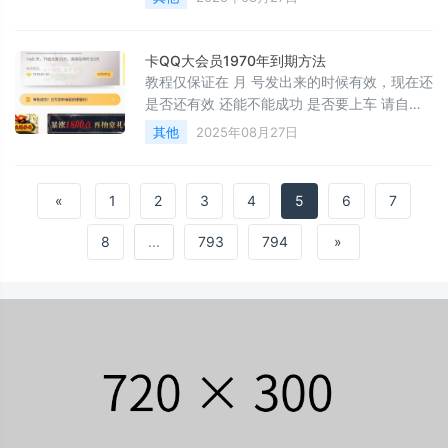
联合 搜 改 名字可以 个汉字或 个字母附视频教
程百度： 蓝奏： 微云：
卡QQ大会员1970年到期方法
教程仅保证在 月 号发出来的时候有效，现在还
是否还有效 还能不能成功 是否要上车 请自行
斟酌 勿盲目。 重点：自己是正常到期的钻别
其他
2025年08月27日
上，本身没有永久钻的别上！必须要是 会员、
超级会员、普通黄钻、豪华黄钻四者中有一个
是永久的才可以（看清楚：这个只是针对本身
«
1
2
3
4
5
6
7
带永久的钻有效，自己是正常到期的钻别开，
本身没有永久的钻别上，无视！）卡的永久大
8
...
793
794
»
会员图标不亮，但有部分功能！有成长值、加
速，而且大会员每个月可以领红钻，所以相当
于你也拥有永久红钻 手机 打开： 或者扫码进
入分享下在这个活动里直接开大会员就可以了
原理：因为大会