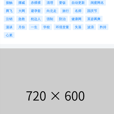
接触
挪威
赤裸裸
清理
要饭
自动更新
闺蜜网名
腾飞
大网
避孕套
向北走
旅行
名师
国庆节
注销
急救
枕边人
强制
防治
健康网
英姿飒爽
漫谈
月份
一生
学校
环境变量
失落
波浪
矜持
心累