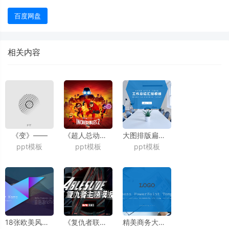
百度网盘
相关内容
《变》——
《超人总动员2》
大图排版扁平风蓝色商务工作汇报通用ppt模板
ppt模板
ppt模板
ppt模板
锐普公司动画宣传片三部曲ppt模板
卡通大电影主题ppt模板
18张欧美风大气封面ppt模板
《复仇者联盟3》
精美商务大图排版蓝灰扁平风工作总结报告ppt模板