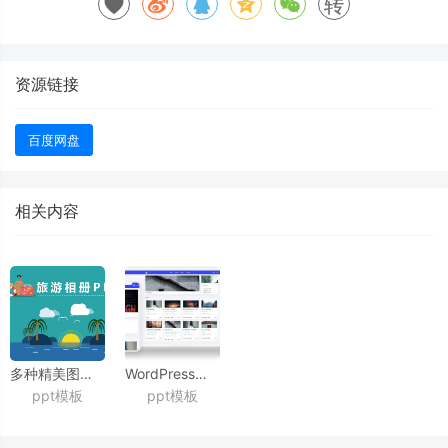
转
资源链接
百度网盘
相关内容
多种精美图片排版方案旅游相册日记ppt模板
WordPress响应式扁平风格博客主题Uigreat
ppt模板
ppt模板
v1.5.1
自适应PC+手机端