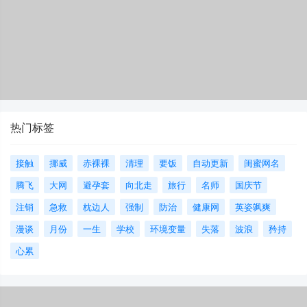
热门标签
接触
挪威
赤裸裸
清理
要饭
自动更新
闺蜜网名
腾飞
大网
避孕套
向北走
旅行
名师
国庆节
注销
急救
枕边人
强制
防治
健康网
英姿飒爽
漫谈
月份
一生
学校
环境变量
失落
波浪
矜持
心累