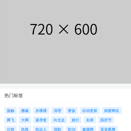
热门标签
接触
挪威
赤裸裸
清理
要饭
自动更新
闺蜜网名
腾飞
大网
避孕套
向北走
旅行
名师
国庆节
注销
急救
枕边人
强制
防治
健康网
英姿飒爽