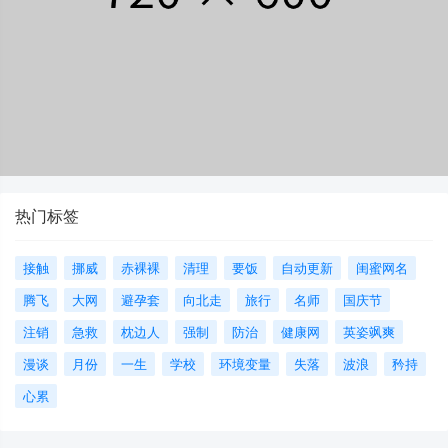
热门标签
接触
挪威
赤裸裸
清理
要饭
自动更新
闺蜜网名
腾飞
大网
避孕套
向北走
旅行
名师
国庆节
注销
急救
枕边人
强制
防治
健康网
英姿飒爽
漫谈
月份
一生
学校
环境变量
失落
波浪
矜持
心累