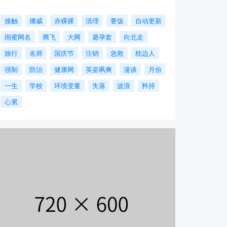
接触
挪威
赤裸裸
清理
要饭
自动更新
闺蜜网名
腾飞
大网
避孕套
向北走
旅行
名师
国庆节
注销
急救
枕边人
强制
防治
健康网
英姿飒爽
漫谈
月份
一生
学校
环境变量
失落
波浪
矜持
心累