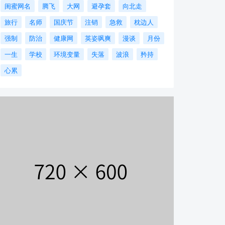
闺蜜网名
腾飞
大网
避孕套
向北走
旅行
名师
国庆节
注销
急救
枕边人
强制
防治
健康网
英姿飒爽
漫谈
月份
一生
学校
环境变量
失落
波浪
矜持
心累