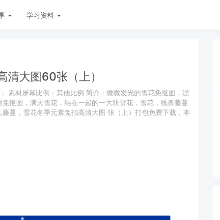
享
学习资料
高清大图60张（上）
态： 素材屏幕比例：其他比例 简介：微微发光的雪花免抠图，漂
树免抠图，满天雪花，结在一起的一大块雪花，雪花，线条藤蔓
儿藤蔓，雪花冬季元素免扣高清大图 张（上）打包免费下载，本