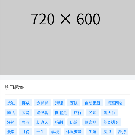
热门标签
接触
挪威
赤裸裸
清理
要饭
自动更新
闺蜜网名
腾飞
大网
避孕套
向北走
旅行
名师
国庆节
注销
急救
枕边人
强制
防治
健康网
英姿飒爽
漫谈
月份
一生
学校
环境变量
失落
波浪
矜持