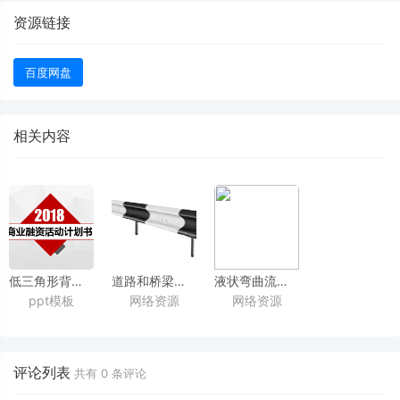
资源链接
百度网盘
相关内容
低三角形背景红黑配色完整框架商业融资活动计划书ppt模板
道路和桥梁背景透明高清免抠图打包下载
液状弯曲流体canvas背景特效
ppt模板
网络资源
网络资源
（36张）
评论列表
共有
0
条评论