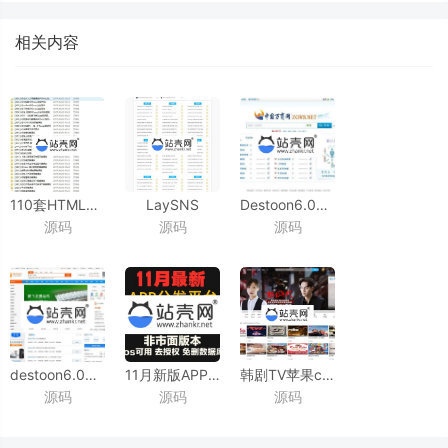
相关内容
110套HTML5手机网站模板打包下载
LaySNS
Destoon6.0模板
源码
源码
源码
_源码下载
V2.2.0资源教程网源码
仿铭万必途B2B搜索平台源码
含CMS跟BBS模板社区
_源码下载
_源码下载
destoon6.0模板
11月新版APP分发源码
韩剧TV苹果cmsv10模板
源码
源码
源码
ST05蓝色宽屏B2B行业网站源码
支持封装仿fir.im分发APP应用分发托管平台运营版
(PC+WAP)_
最新完整版
_源码下载
源码下载