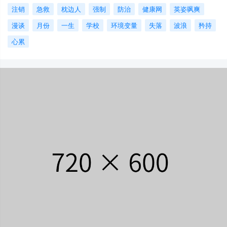
注销
急救
枕边人
强制
防治
健康网
英姿飒爽
漫谈
月份
一生
学校
环境变量
失落
波浪
矜持
心累