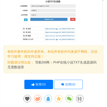
©软件著作权归作者所有。本站所有软件均来源于网络，仅供
学习使用，请支持正版！
转载请注明出处：
导航99网
»
PHP在线小说TXT生成器源码
无需数据库
有用(
0
)
没用(
0
)
转