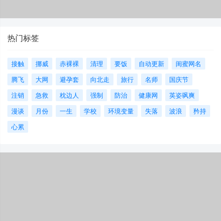
热门标签
接触
挪威
赤裸裸
清理
要饭
自动更新
闺蜜网名
腾飞
大网
避孕套
向北走
旅行
名师
国庆节
注销
急救
枕边人
强制
防治
健康网
英姿飒爽
漫谈
月份
一生
学校
环境变量
失落
波浪
矜持
心累