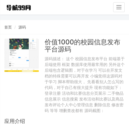
Togg
navig
首页
源码
价值1000的校园信息发布
平台源码
源码描述： 这个 校园信息发布平台 前端基于
后端使用 框架 数据库使用最常用的 另外这个
后端包含逻辑图，对于在学习 可以在开发文
档的特殊需要可以再开发 小编觉得这源码对
于学习 脚本帮助很大， 先看看别人怎么写的
代码，对于自己有很大提升 现有功能如下：
登录注册 活动和比赛信息分页展示 二手物品
信息展示 信息搜索 发布活动和比赛以及商品
发布评论个人中心管理信息 删除信息 修改密
码 等等 增删查改都有 源码截图：
应用介绍