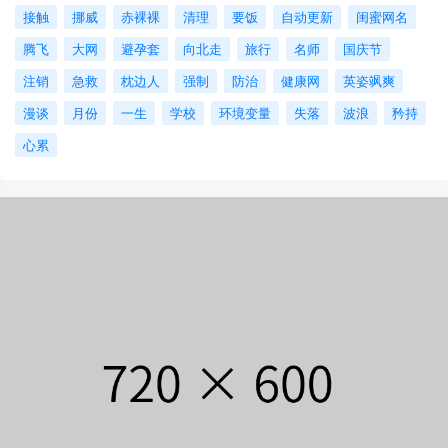
接触
挪威
赤裸裸
清理
要饭
自动更新
闺蜜网名
腾飞
大网
避孕套
向北走
旅行
名师
国庆节
注销
急救
枕边人
强制
防治
健康网
英姿飒爽
漫谈
月份
一生
学校
环境变量
失落
波浪
矜持
心累