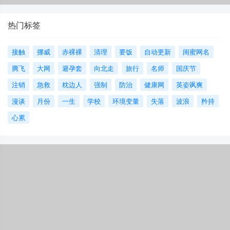
热门标签
接触
挪威
赤裸裸
清理
要饭
自动更新
闺蜜网名
腾飞
大网
避孕套
向北走
旅行
名师
国庆节
注销
急救
枕边人
强制
防治
健康网
英姿飒爽
漫谈
月份
一生
学校
环境变量
失落
波浪
矜持
心累