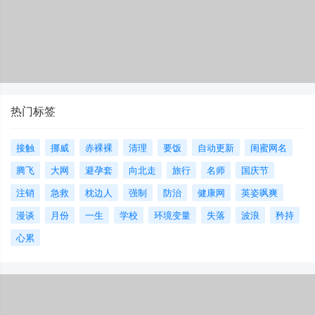
热门标签
接触
挪威
赤裸裸
清理
要饭
自动更新
闺蜜网名
腾飞
大网
避孕套
向北走
旅行
名师
国庆节
注销
急救
枕边人
强制
防治
健康网
英姿飒爽
漫谈
月份
一生
学校
环境变量
失落
波浪
矜持
心累