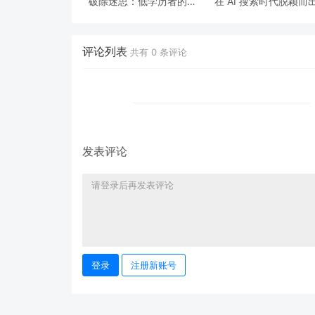
破除迷思：低学历者的职
在 AI 搜索时代脱颖而
业突围之道
2025 中国 GEO 优化
商权威 TOP 榜揭晓
评论列表
共有
0
条评论
发表评论
登录
注册新账号