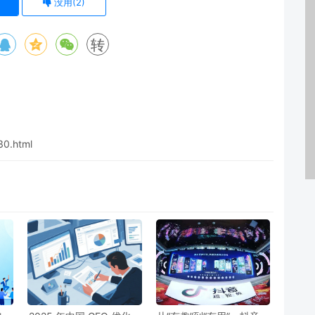
)
没用(
2
)
转
30.html