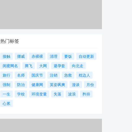
热门标签
接触
挪威
赤裸裸
清理
要饭
自动更新
闺蜜网名
腾飞
大网
避孕套
向北走
旅行
名师
国庆节
注销
急救
枕边人
强制
防治
健康网
英姿飒爽
漫谈
月份
一生
学校
环境变量
失落
波浪
矜持
心累