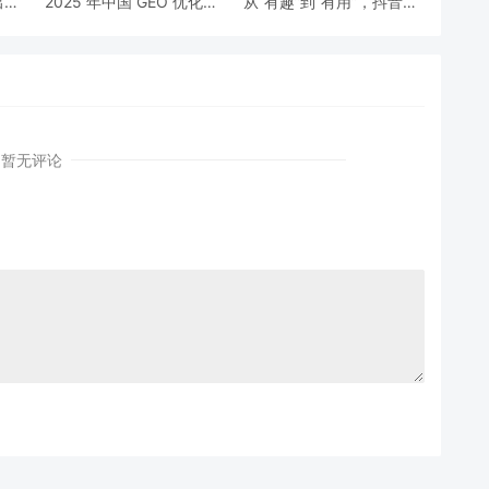
出：
2025 年中国 GEO 优化风
从“有趣”到“有用”，抖音营
服务
云榜：中国GEO优化公司
销为何能影响中国5亿年
排行榜TOP10!
轻人？
暂无评论