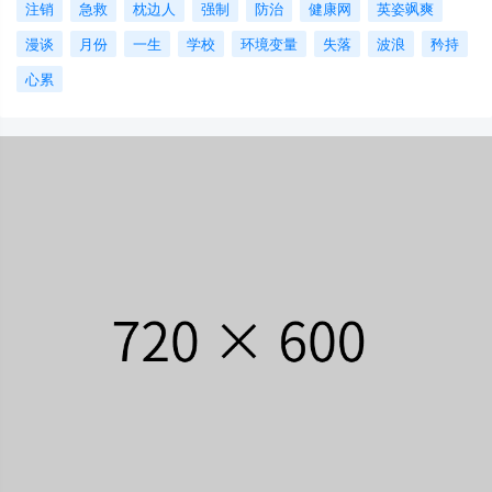
注销
急救
枕边人
强制
防治
健康网
英姿飒爽
漫谈
月份
一生
学校
环境变量
失落
波浪
矜持
心累