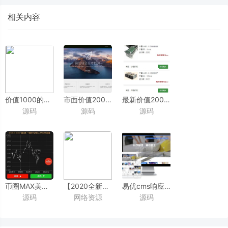
相关内容
价值1000的校园信息发布平台源码
市面价值2000+的微信域名检测源码,
最新价值2000的矿工世界区块链
源码
源码
源码
纯官方接口,
商城+虚拟币
带API,可运营
+聊天系统，
GEC，挖矿，
云矿机挖矿源码系统
币圈MAX美元汇率1：
【2020全新UI】
易优cms响应式工程建设集团基
源码
网络资源
源码
6价值8000开源源码
价值12800元的微盘学习盘完整数据打包跳动k线
自适应手机端
内附独家测试详细安装教程