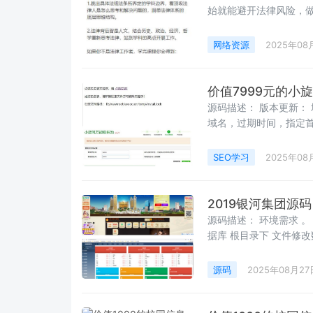
始就能避开法律风险，
网络资源
2025年08
价值7999元的小
源码描述： 版本更新：
域名，过期时间，指定首页
取速度 增加自动清除 
查询网站绑定对应模板的
SEO学习
2025年08
文章获取算法 优化链接
单 缓存增加发布日期缓
接提取工具无法提取固
2019银河集团源码 
源码描述： 环境需求 。
据库 根目录下 文件修
指向根目录的 文件夹 后
源码
2025年08月27