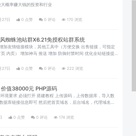
做大概率赚大钱的投资和行业
月27日
0 点赞
0
评论
170 浏览
旋风蜘蛛池站群X6.21免授权站群系统
 增加友情链接模块，其他工具中（方便交换 出售链接，可指定
 内页） 增加神马 推送 增加 防御封禁时间 优化全站链接提
防御缓存 伪原创功能细分为，前台伪原创和后台采集伪原创 增加
小工具（模板管理里） 增强后台系统修复工具 优化文章库模式
月27日
0 点赞
0
评论
222 浏览
推送工具，数量设置 时跳过该类型推送 把头条蜘蛛列入详细清
存 增加文章库模式的内容支持使用调用标签 修复后台的全站链
定模
价值38000元 PHP源码
 环境要求 必须打开 搭建教程 上传源码，上传数据库，导入数
改数据库链接信息即可 然后把首页域名，后台域名，代理域名都
台账号： 后台密码： 源码截图：
日
0 点赞
0
评论
174 浏览