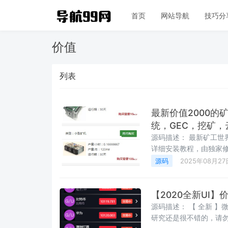
首页
网站导航
技巧分
价值
列表
最新价值2000的
统，GEC，挖矿
源码描述： 最新矿工世
详细安装教程，由独家修
照后台设的分润比列 自动
源码
2025年08月27
人，算力 ，升级为公会
长，矿机总算力达到 ，
直推 个创业大使，矿机
【2020全新UI
佣金 的分红。
源码描述： 【 全新 
研究还是很不错的，请勿