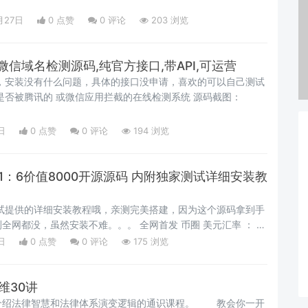
月27日
0 点赞
0
评论
203 浏览
微信域名检测源码,纯官方接口,带API,可运营
下，安装没有什么问题，具体的接口没申请，喜欢的可以自己测试
是否被腾讯的 或微信应用拦截的在线检测系统 源码截图：
日
0 点赞
0
评论
194 浏览
1：6价值8000开源源码 内附独家测试详细安装教
测试提供的详细安装教程哦，亲测完美搭建，因为这个源码拿到手
全网都没，虽然安装不难。。。 全网首发 币圈 美元汇率 ： 开
后门 ，微信授权登录 ，程序带有微信防封系统，落地、中转、
日
0 点赞
0
评论
175 浏览
有封不了的 系统可更换域名达到防封） ，支持新用户送积分
 ，后台控制，点杀，公平，放水，任你控制 ，已集成第三方支
， 在根目录，仔细找找，。。。别找不到怪本站没传。。 第二
维30讲
静态
绍法律智慧和法律体系演变逻辑的通识课程。 教会你一开