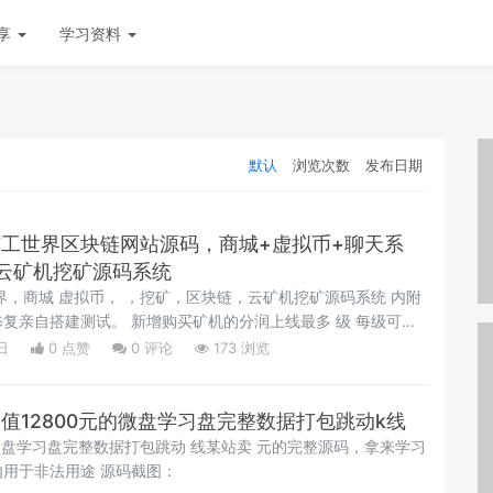
享
学习资料
默认
浏览次数
发布日期
矿工世界区块链网站源码，商城+虚拟币+聊天系
，云矿机挖矿源码系统
界，商城 虚拟币， ，挖矿，区块链，云矿机挖矿源码系统 内附
复亲自搭建测试。 新增购买矿机的分润上线最多 级 每级可按
进行分润 奖励模式 注册会员享受直推的 分红 直推 人，公会
日
0 点赞
0
评论
173 浏览
会长，获得小型云矿机 台，享受交易佣金 的分红 直推 个公会会
升级为创业大使，获得中型云矿机 台，享受交易佣金 的分红。
总算力达到 ，升级为创业先锋，获得大型云矿机 台，享受交易
】价值12800元的微盘学习盘完整数据打包跳动k线
】微盘学习盘完整数据打包跳动 线某站卖 元的完整源码，拿来学习
用于非法用途 源码截图：