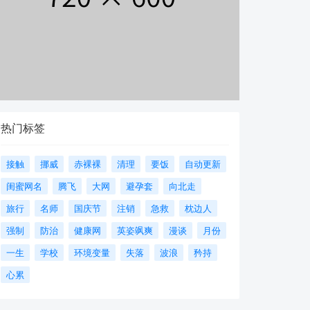
热门标签
接触
挪威
赤裸裸
清理
要饭
自动更新
闺蜜网名
腾飞
大网
避孕套
向北走
旅行
名师
国庆节
注销
急救
枕边人
强制
防治
健康网
英姿飒爽
漫谈
月份
一生
学校
环境变量
失落
波浪
矜持
心累