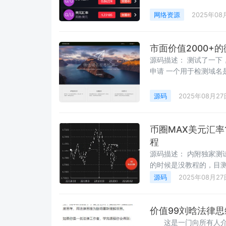
网络资源
2025年08
市面价值2000+的
源码描述： 测试了一
申请 一个用于检测域名
源码
2025年08月27
币圈MAX美元汇率
程
源码描述： 内附独家
的时候是没教程的，目测
源源码 ，源代码安全无
源码
2025年08月27
入口、构建微信防封（没
，下单数可开启实时刷新
付 第一步：导入数据库
价值99刘晗法律思
步： 修改数据库配置 伪
这是一门向所有人介